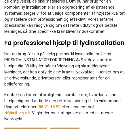
de omgivelser, de skal installeres i. Om du har brug for en
komplet ny installation eller en opgradering af eksisterende
systemer, sørger vi for at vælge komponenter af højeste kvalitet
og installere dem professionelt og effektivt. Vores erfarne
specialister kan rådgive dig om det rette udstyr og de bedste
løsninger, så dine specifikke krav bliver imødekommet.
Få professionel hjælp til lydinstallation
Har du brug for en pålidelig partner til lydinstallation? Hos
RISSKOV INSTALLATØR FORRETNING A/S står vi klar til at
hjælpe dig. Vi tilbyder både rådgivning og skræddersyede
løsninger, der kan opfylde dine krav til lydkvalitet – uanset om du
er erhvervskunde, privatperson eller repræsentant for en
boligforening.
Kontakt os for en uforpligtende samtale om, hvordan vi kan
hjælpe dig med at finde den rette lyd løsning til din virksomhed.
Ring på telefonen
86 21 13 99
eller send en mail til
rif@rif-as.dk
. Vi glæder os til at hjælpe dig med dit næste
lydprojekt.