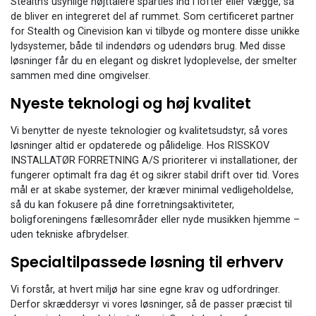
Stealth’s usynlige højttalere spartles ind i lofter eller vægge, så
de bliver en integreret del af rummet. Som certificeret partner
for Stealth og Cinevision kan vi tilbyde og montere disse unikke
lydsystemer, både til indendørs og udendørs brug. Med disse
løsninger får du en elegant og diskret lydoplevelse, der smelter
sammen med dine omgivelser.
Nyeste teknologi og høj kvalitet
Vi benytter de nyeste teknologier og kvalitetsudstyr, så vores
løsninger altid er opdaterede og pålidelige. Hos RISSKOV
INSTALLATØR FORRETNING A/S prioriterer vi installationer, der
fungerer optimalt fra dag ét og sikrer stabil drift over tid. Vores
mål er at skabe systemer, der kræver minimal vedligeholdelse,
så du kan fokusere på dine forretningsaktiviteter,
boligforeningens fællesområder eller nyde musikken hjemme –
uden tekniske afbrydelser.
Specialtilpassede løsning til erhverv
Vi forstår, at hvert miljø har sine egne krav og udfordringer.
Derfor skræddersyr vi vores løsninger, så de passer præcist til