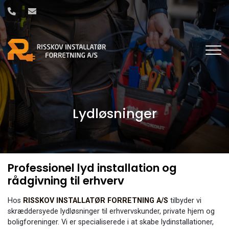
Gå
til
hovedindhold
Lydløsninger
Professionel lyd installation og
rådgivning til erhverv
Hos
RISSKOV INSTALLATØR FORRETNING A/S
tilbyder vi
skræddersyede lydløsninger til erhvervskunder, private hjem og
boligforeninger. Vi er specialiserede i at skabe lydinstallationer,