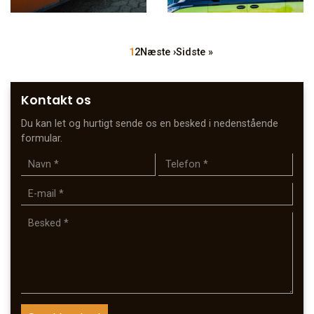
Sideinddeling
Side
1
Side
2
Næste
Næste ›
Sidste
Sidste »
side
side
Kontakt os
Du kan let og hurtigt sende os en besked i nedenstående
formular.